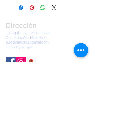
Dirección
La Capilla 435 Las Galindas
Querétaro,Qro. Mex 76177
electroindqro2@gmail.com
Tel:
442 904 8380
Contáctanos