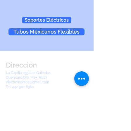
Soportes Eléctricos
Tubos Méxicanos Flexibles
Dirección
La Capilla 435 Las Galindas
Querétaro,Qro. Mex 76177
electroindqro2@gmail.com
Tel:
442 904 8380
Contáctanos