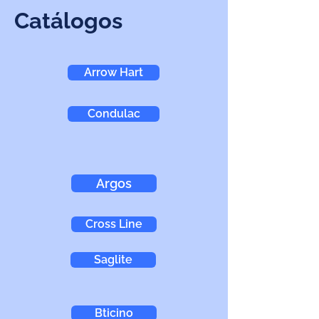
Catálogos
Arrow Hart
Condulac
Argos
Cross Line
Saglite
Bticino