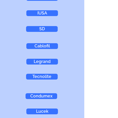
IUSA
SD
Cablofil
Legrand
Tecnolite
Condumex
Lucek