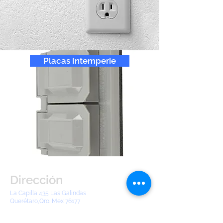
Placas Intemperie
Dirección
La Capilla 435 Las Galindas
Querétaro,Qro. Mex 76177
electroindqro2@gmail.com
Tel:
442 904 8380