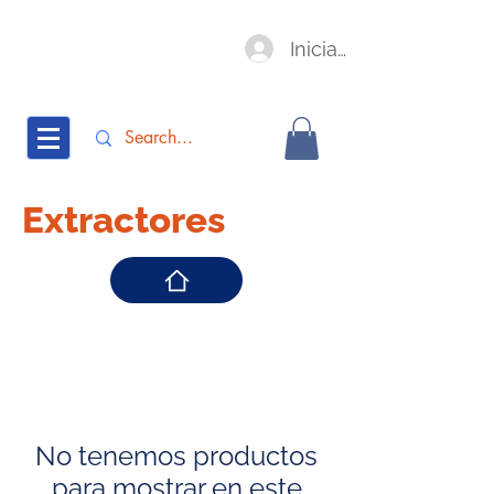
Iniciar sesión
Extractores
No tenemos productos
para mostrar en este