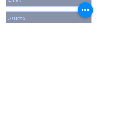
Enviar
Cotiza u Ordena Vía WhatsApp
442 904 8380
© 2022 by Grupo HM Querétaro