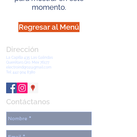
momento.
Regresar al Menú
Dirección
La Capilla 435 Las Galindas
Querétaro,Qro. Mex 76177
electroindqro2@gmail.com
Tel:
442 904 8380
Contáctanos