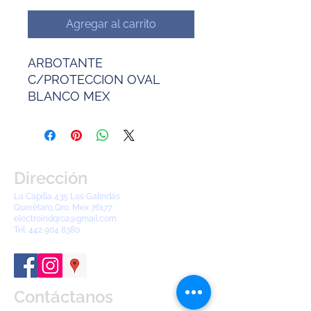
Agregar al carrito
ARBOTANTE
C/PROTECCION OVAL
BLANCO MEX
Dirección
La Capilla 435 Las Galindas
Querétaro,Qro. Mex 76177
electroindqro2@gmail.com
Tel:
442 904 8380
Contáctanos