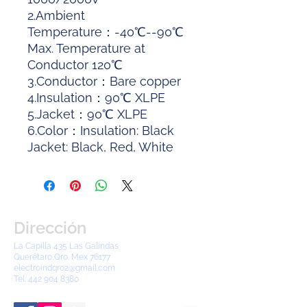
2.Ambient
Temperature：-40℃--90℃
Max. Temperature at
Conductor 120℃
3.Conductor：Bare copper
4.Insulation：90℃ XLPE
5.Jacket：90℃ XLPE
6.Color：Insulation: Black
Jacket: Black, Red, White
Dirección
La Capilla 435 Las Galindas
Querétaro,Qro. Mex 76177
electroindqro2@gmail.com
Tel:
442 904 8380