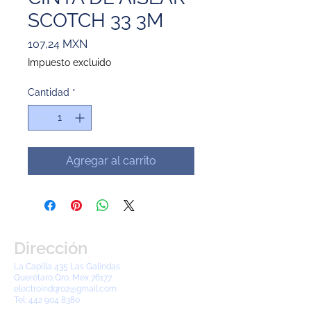
SCOTCH 33 3M
Precio
107,24 MXN
Impuesto excluido
Cantidad
*
Agregar al carrito
Dirección
La Capilla 435 Las Galindas
Querétaro,Qro. Mex 76177
electroindqro2@gmail.com
Tel:
442 904 8380