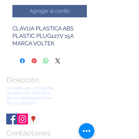
Agregar al carrito
CLAVIJA PLASTICA ABS
PLASTIC PLUG127V 15A
MARCA VOLTEK
Dirección
La Capilla 435 Las Galindas
Querétaro,Qro. Mex 76177
electroindqro2@gmail.com
Tel:
442 904 8380
Contáctanos