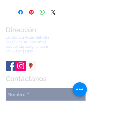
Dirección
La Capilla 435 Las Galindas
Querétaro,Qro. Mex 76177
electroindqro2@gmail.com
Tel:
442 904 8380
Contáctanos