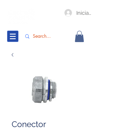
Iniciar sesión
Conector