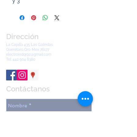
y 3"
Dirección
La Capilla 435 Las Galindas
Querétaro,Qro. Mex 76177
electroindqro2@gmail.com
Tel:
442 904 8380
Contáctanos