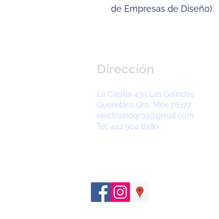
de Empresas de Diseño).
Dirección
La Capilla 435 Las Galindas
Querétaro,Qro. Mex 76177
electroindqro2@gmail.com
Tel: 442 904 8380