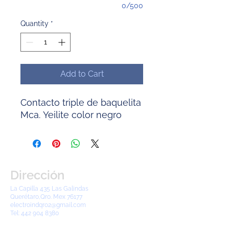
0/500
Quantity
*
Add to Cart
Contacto triple de baquelita
Mca. Yeilite color negro
Dirección
La Capilla 435 Las Galindas
Querétaro,Qro. Mex 76177
electroindqro2@gmail.com
Tel:
442 904 8380