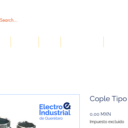
tros
Catálogos
Tienda
Servicio al Cliente
Sección C
Cople Tipo
Precio
0,00 MXN
Impuesto excluido