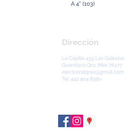
A 4” (103)
Dirección
La Capilla 435 Las Galindas
Querétaro,Qro. Mex 76177
electroindqro2@gmail.com
Tel: 442 904 8380