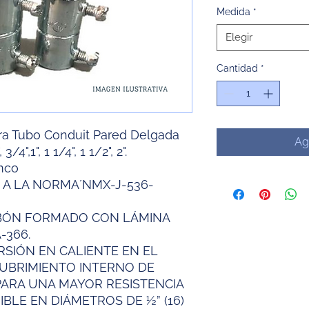
Medida
*
Elegir
Cantidad
*
ra Tubo Conduit Pared Delgada
Ag
",1", 1 1/4", 1 1/2", 2".
ymco
A LA NORMA´NMX-J-536-
RBÓN FORMADO CON LÁMINA
-366.
SIÓN EN CALIENTE EN EL
CUBRIMIENTO INTERNO DE
PARA UNA MAYOR RESISTENCIA
BLE EN DIÁMETROS DE ½” (16)