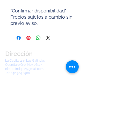
*Confirmar disponibilidad*
Precios sujetos a cambio sin
previo aviso.
Dirección
La Capilla 435 Las Galindas
Querétaro,Qro. Mex 76177
electroindqro2@gmail.com
Tel:
442 904 8380
Contáctanos