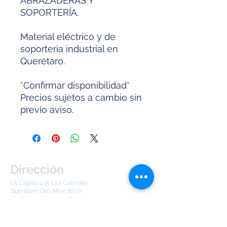
ABRAZADERAS Y
SOPORTERÍA.
Material eléctrico y de
soporteria industrial en
Querétaro.
*Confirmar disponibilidad*
Precios sujetos a cambio sin
previo aviso.
Dirección
La Capilla 435 Las Galindas
Querétaro,Qro. Mex 76177
electroindqro2@gmail.com
Tel:
442 904 8380