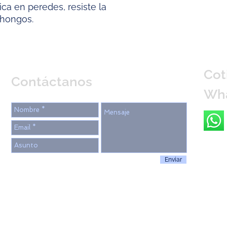
ica en peredes, resiste la
hongos.
Cot
Contáctanos
Wh
Enviar