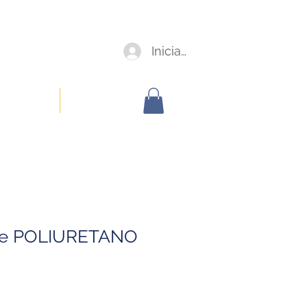
Iniciar sesión
oorporativa
Members
e POLIURETANO