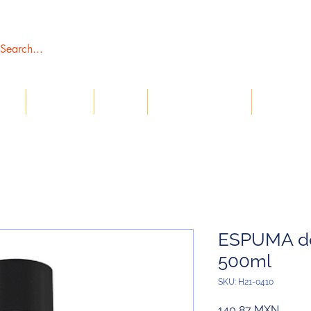
tros
Catálogos
Tienda
Servicio al Cliente
Sección C
ESPUMA d
500ml
SKU: H21-0410
Precio
140,87 MXN