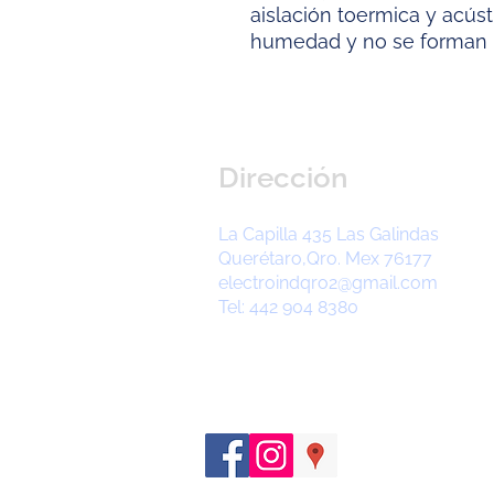
aislación toermica y acúst
humedad y no se forman 
Dirección
La Capilla 435 Las Galindas
Querétaro,Qro. Mex 76177
electroindqro2@gmail.com
Tel: 442 904 8380