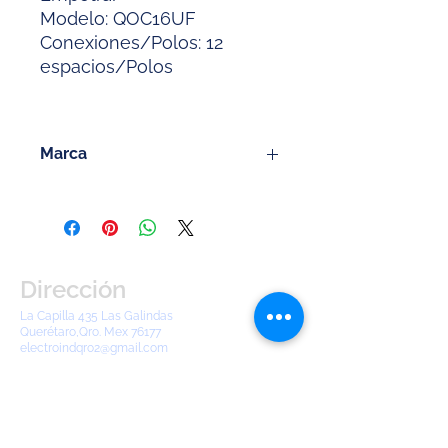
Modelo: QOC16UF
Conexiones/Polos: 12
espacios/Polos
Marca
Square D
Dirección
La Capilla 435 Las Galindas
Querétaro,Qro. Mex 76177
electroindqro2@gmail.com
Tel:
442 904 8380