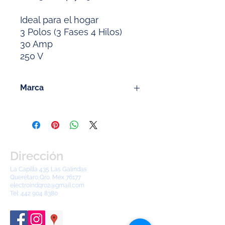
Ideal para el hogar
3 Polos (3 Fases 4 Hilos)
30 Amp
250 V
Marca
Royer
Dirección
La Capilla 435 Las Galindas
Querétaro,Qro. Mex 76177
electroindqro2@gmail.com
Tel:
442 904 8380