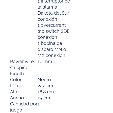
1 interruptor de
la alarma
Dakota del Sur
conexión
1 overcurrent
trip switch SDE
conexión
1 bobina de
disparo MN o
MX conexión
Power wire
16 mm
stripping
length
Color
Negro
Largo
22.2 cm
Alto
18.8 cm
Ancho
15 cm
Cantidad por
1
juego