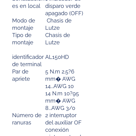
es en local
disparo verde
apagado (OFF)
Modo de
Chasis de
montaje
Lutze
Tipo de
Chasis de
montaje
Lutze
identificador
AL150HD
de terminal
Par de
5 N.m 2.5?6
apriete
mm� AWG
14...AWG 10
14 N.m 10?95
mm� AWG
8...AWG 3/0
Número de
2 interruptor
ranuras
del auxiliar OF
conexión