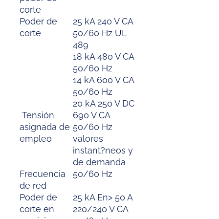
corte
Poder de
25 kA 240 V CA
corte
50/60 Hz UL
489
18 kA 480 V CA
50/60 Hz
14 kA 600 V CA
50/60 Hz
20 kA 250 V DC
Tensión
690 V CA
asignada de
50/60 Hz
empleo
valores
instant?neos y
de demanda
Frecuencia
50/60 Hz
de red
Poder de
25 kA En> 50 A
corte en
220/240 V CA