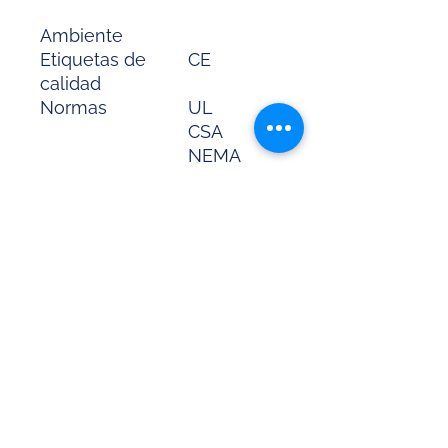
Ambiente
Etiquetas de
CE
calidad
Normas
UL
CSA
NEMA
NOM-003-
SCFI-2000
En> 50 A
Certificaciones
UL
de producto
CSA
NOM
Grado de
Tapa
protección IP
frontal
IP40 IEC
60529
Grado de
3 IEC
contaminación
60947-1