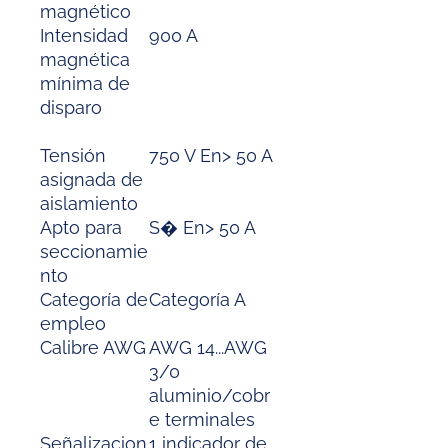
magnético
Intensidad
900 A
magnética
mínima de
disparo
Tensión
750 V En> 50 A
asignada de
aislamiento
Apto para
S� En> 50 A
seccionamie
nto
Categoría de
Categoría A
empleo
Calibre AWG
AWG 14...AWG
3/0
aluminio/cobr
e terminales
Señalizacion
1 indicador de