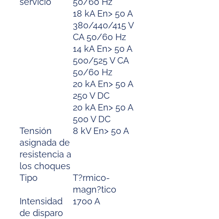
servicio
50/60 Hz
18 kA En> 50 A
380/440/415 V
CA 50/60 Hz
14 kA En> 50 A
500/525 V CA
50/60 Hz
20 kA En> 50 A
250 V DC
20 kA En> 50 A
500 V DC
Tensión
8 kV En> 50 A
asignada de
resistencia a
los choques
Tipo
T?rmico-
magn?tico
Intensidad
1700 A
de disparo