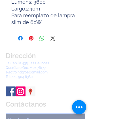
Lumens: 3600
Largo:2.40m
Para reemplazo de lampra
slim de 60W
Dirección
La Capilla 435 Las Galindas
Querétaro,Qro. Mex 76177
electroindqro2@gmail.com
Tel:
442 904 8380
Contáctanos