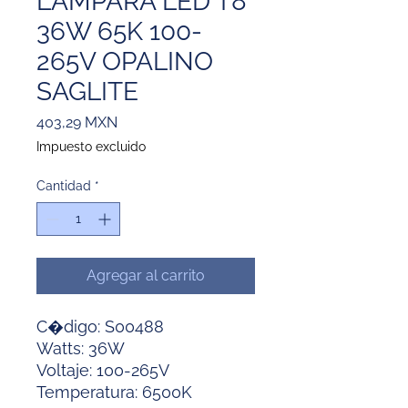
LAMPARA LED T8
36W 65K 100-
265V OPALINO
SAGLITE
Precio
403,29 MXN
Impuesto excluido
Cantidad
*
Agregar al carrito
C�digo: S00488
Watts: 36W
Voltaje: 100-265V
Temperatura: 6500K