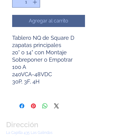
Agregar al carrito
Tablero NQ de Square D
zapatas principales
20" o 14" con Montaje
Sobreponer o Empotrar
100 A
240VCA-48VDC
30P, 3F, 4H
Dirección
La Capilla 435 Las Galindas