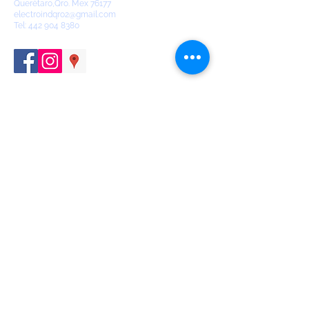
Querétaro,Qro. Mex 76177
electroindqro2@gmail.com
Tel:
442 904 8380
Contáctanos