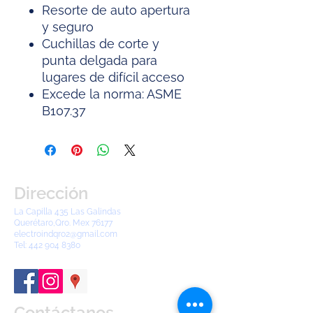
Resorte de auto apertura
y seguro
Cuchillas de corte y
punta delgada para
lugares de difícil acceso
Excede la norma: ASME
B107.37
Dirección
La Capilla 435 Las Galindas
Querétaro,Qro. Mex 76177
electroindqro2@gmail.com
Tel:
442 904 8380
Contáctanos