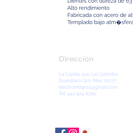
Dientes con dureza de 63
Alto rendimiento
Fabricada con acero de a
Templado bajo atm�sfera
Dirección
La Capilla 435 Las Galindas
Querétaro,Qro. Mex 76177
electroindqro2@gmail.com
Tel: 442 904 8380