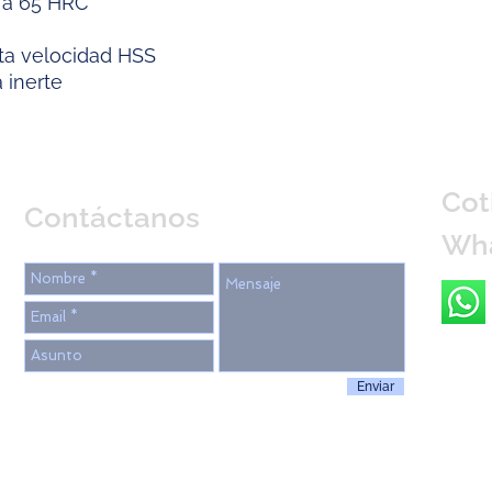
 a 65 HRC
lta velocidad HSS
 inerte
Cot
Contáctanos
Wh
Enviar