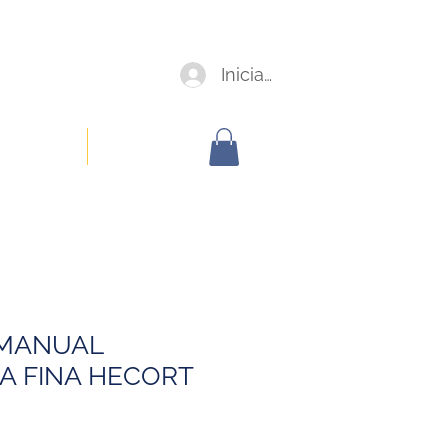
Iniciar sesión
oorporativa
Members
 MANUAL
CA FINA HECORT