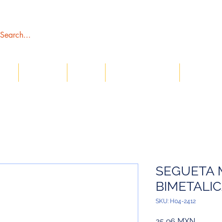
tros
Catálogos
Tienda
Servicio al Cliente
Sección C
SEGUETA
BIMETALI
SKU: H04-2412
Precio
25,96 MXN