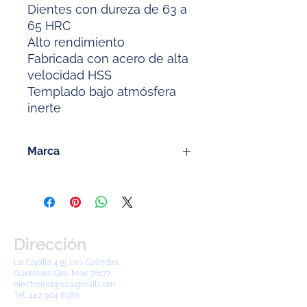
Dientes con dureza de 63 a
65 HRC
Alto rendimiento
Fabricada con acero de alta
velocidad HSS
Templado bajo atmósfera
inerte
Marca
Hecort
Dirección
La Capilla 435 Las Galindas
Querétaro,Qro. Mex 76177
electroindqro2@gmail.com
Tel:
442 904 8380