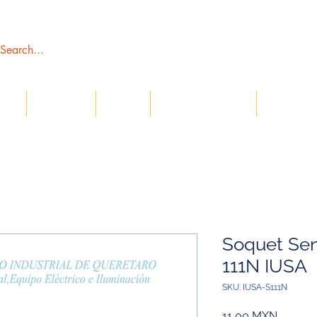
tros
Catálogos
Tienda
Servicio al Cliente
Sección C
Soquet Sen
111N IUSA
SKU: IUSA-S111N
Precio
11,00 MXN