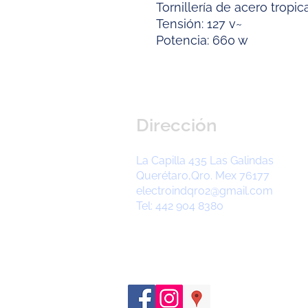
Tornillería de acero tropic
Tensión: 127 v~
Potencia: 660 w
Dirección
La Capilla 435 Las Galindas
Querétaro,Qro. Mex 76177
electroindqro2@gmail.com
Tel: 442 904 8380