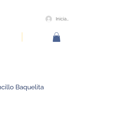
Iniciar sesión
oorporativa
Members
cillo Baquelita