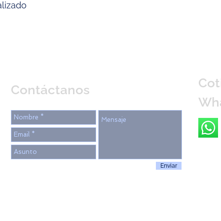
alizado
Cot
Contáctanos
Wh
Enviar