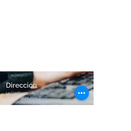
Dirección
La Capilla 435 Las Galindas
Querétaro,Qro. Mex 76177
electroindqro2@gmail.com
Tel:
442 904 8380