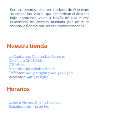
Ser una empresa líder en el estado de Querétaro
así como las zonas que conforman el área del
bajío aportando valor a través de una buena
experiencia de compra brindada por un buen
servicio, así como por las soluciones brindadas.
Nuestra tienda
La Capilla 435 Colonia Las Galindas
Querétaro,Qro. México.
C.P. 76177
electroindqro2@hotmail.com
Teléfonos:
442 312 0380
y
442 904 8380
WhatsApp:
442 312 0380
Horarios
Lunes a Viernes: 8:30 - 18:30 hrs.
Sábados: 9:00 - 14:00 hrs.