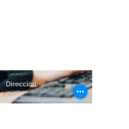
Dirección
La Capilla 435 Las Galindas
Querétaro,Qro. Mex 76177
electroindqro2@gmail.com
Tel:
442 904 8380