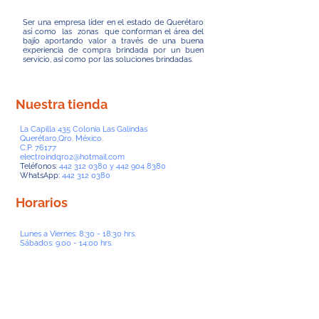
Ser una empresa líder en el estado de Querétaro
así como las zonas que conforman el área del
bajío aportando valor a través de una buena
experiencia de compra brindada por un buen
servicio, así como por las soluciones brindadas.
Nuestra tienda
La Capilla 435 Colonia Las Galindas
Querétaro,Qro. México.
C.P. 76177
electroindqro2@hotmail.com
Teléfonos:
442 312 0380
y
442 904 8380
WhatsApp:
442 312 0380
Horarios
Lunes a Viernes: 8:30 - 18:30 hrs.
Sábados: 9:00 - 14:00 hrs.