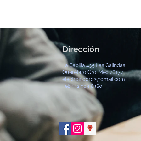
Dirección
La Capilla 435 Las Galindas
Querétaro,Qro. Mex 76177
electroindqro2@gmail.com
Tel: 442 904 8380