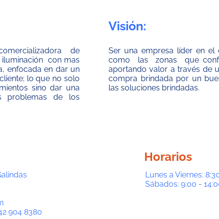
Visión:
mercializadora de
Ser una empresa líder en el 
 e iluminación con mas
como las zonas que confor
a, enfocada en dar un
aportando valor a través de 
cliente; lo que no solo
compra brindada por un buen
imientos sino dar una
las soluciones brindadas.
s problemas de los
Horarios
Galindas
Lunes a Viernes: 8:30
Sábados: 9:00 - 14:0
m
42 904 8380