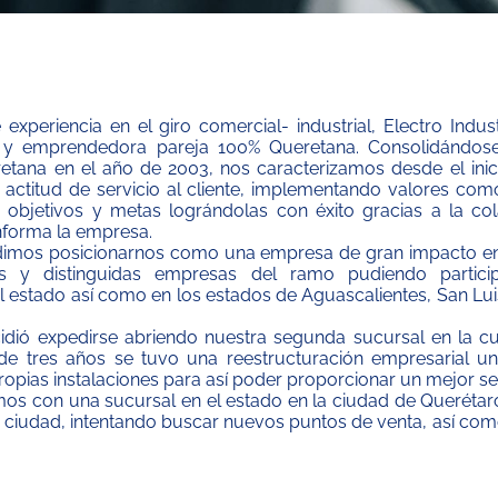
periencia en el giro comercial- industrial, Electro Indus
 y emprendedora pareja 100% Queretana. Consolidándo
retana en el año de 2003, nos caracterizamos desde el inic
actitud de servicio al cliente, implementando valores com
objetivos y metas lográndolas con éxito gracias a la col
forma la empresa.
dimos posicionarnos como una empresa de gran impacto en
s y distinguidas empresas del ramo pudiendo particip
l estado así como en los estados de Aguascalientes, San Lui
idió expedirse abriendo nuestra segunda sucursal en la cu
de tres años se tuvo una reestructuración empresarial un
opias instalaciones para así poder proporcionar un mejor ser
s con una sucursal en el estado en la ciudad de Querétaro
a ciudad, intentando buscar nuevos puntos de venta, así c