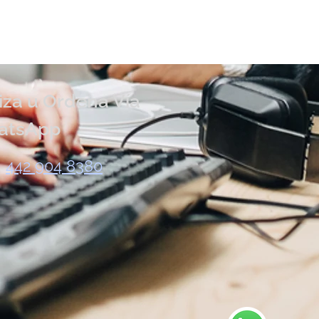
iza u Ordena Vía
atsApp
442 904 8380