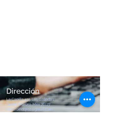
Dirección
La Capilla 435 Las Galindas
Querétaro,Qro. Mex 76177
electroindqro2@gmail.com
Tel:
442 904 8380