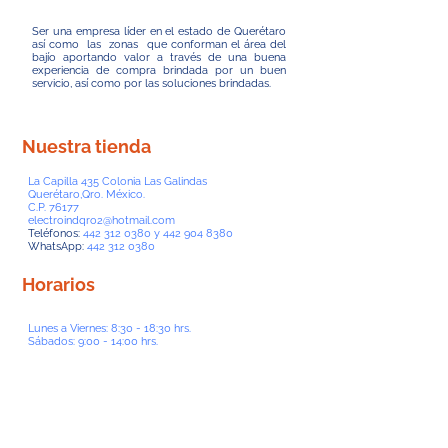
Ser una empresa líder en el estado de Querétaro
así como las zonas que conforman el área del
bajío aportando valor a través de una buena
experiencia de compra brindada por un buen
servicio, así como por las soluciones brindadas.
Nuestra tienda
La Capilla 435 Colonia Las Galindas
Querétaro,Qro. México.
C.P. 76177
electroindqro2@hotmail.com
Teléfonos:
442 312 0380
y
442 904 8380
WhatsApp:
442 312 0380
Horarios
Lunes a Viernes: 8:30 - 18:30 hrs.
Sábados: 9:00 - 14:00 hrs.