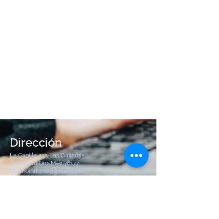
Dirección
La Capilla 435 Las Galindas
Querétaro,Qro. Mex 76177
electroindqro2@gmail.com
Tel:
442 904 8380