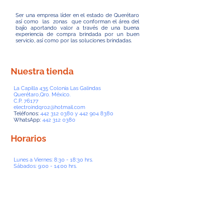
Ser una empresa líder en el estado de Querétaro
así como las zonas que conforman el área del
bajío aportando valor a través de una buena
experiencia de compra brindada por un buen
servicio, así como por las soluciones brindadas.
Nuestra tienda
La Capilla 435 Colonia Las Galindas
Querétaro,Qro. México.
C.P. 76177
electroindqro2@hotmail.com
Teléfonos:
442 312 0380
y
442 904 8380
WhatsApp:
442 312 0380
Horarios
Lunes a Viernes: 8:30 - 18:30 hrs.
Sábados: 9:00 - 14:00 hrs.