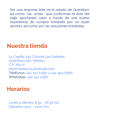
Ser una empresa líder en el estado de Querétaro
así como las zonas que conforman el área del
bajío aportando valor a través de una buena
experiencia de compra brindada por un buen
servicio, así como por las soluciones brindadas.
Nuestra tienda
La Capilla 435 Colonia Las Galindas
Querétaro,Qro. México.
C.P. 76177
electroindqro2@hotmail.com
Teléfonos:
442 312 0380
y
442 904 8380
WhatsApp:
442 312 0380
Horarios
Lunes a Viernes: 8:30 - 18:30 hrs.
Sábados: 9:00 - 14:00 hrs.