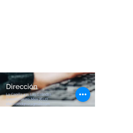
Dirección
La Capilla 435 Las Galindas
Querétaro,Qro. Mex 76177
electroindqro2@gmail.com
Tel:
442 904 8380