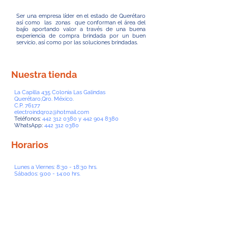
Ser una empresa líder en el estado de Querétaro
así como las zonas que conforman el área del
bajío aportando valor a través de una buena
experiencia de compra brindada por un buen
servicio, así como por las soluciones brindadas.
Nuestra tienda
La Capilla 435 Colonia Las Galindas
Querétaro,Qro. México.
C.P. 76177
electroindqro2@hotmail.com
Teléfonos:
442 312 0380
y
442 904 8380
WhatsApp:
442 312 0380
Horarios
Lunes a Viernes: 8:30 - 18:30 hrs.
Sábados: 9:00 - 14:00 hrs.