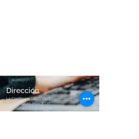
Dirección
La Capilla 435 Las Galindas
Querétaro,Qro. Mex 76177
electroindqro2@gmail.com
Tel:
442 904 8380