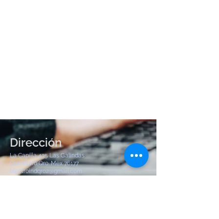
Dirección
La Capilla 435 Las Galindas
Querétaro,Qro. Mex 76177
electroindqro2@gmail.com
Tel:
442 904 8380