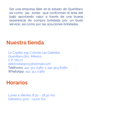
Ser una empresa líder en el estado de Querétaro
así como las zonas que conforman el área del
bajío aportando valor a través de una buena
experiencia de compra brindada por un buen
servicio, así como por las soluciones brindadas.
Nuestra tienda
La Capilla 435 Colonia Las Galindas
Querétaro,Qro. México.
C.P. 76177
electroindqro2@hotmail.com
Teléfonos:
442 312 0380
y
442 904 8380
WhatsApp:
442 312 0380
Horarios
Lunes a Viernes: 8:30 - 18:30 hrs.
Sábados: 9:00 - 14:00 hrs.