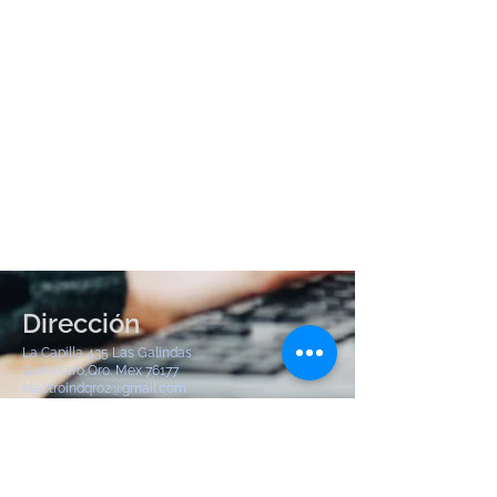
Dirección
La Capilla 435 Las Galindas
Querétaro,Qro. Mex 76177
electroindqro2@gmail.com
Tel:
442 904 8380