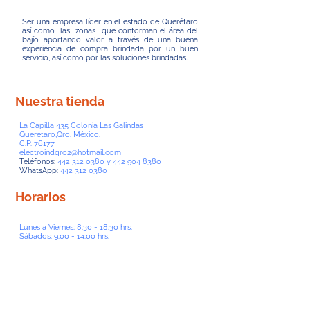
Ser una empresa líder en el estado de Querétaro
así como las zonas que conforman el área del
bajío aportando valor a través de una buena
experiencia de compra brindada por un buen
servicio, así como por las soluciones brindadas.
Nuestra tienda
La Capilla 435 Colonia Las Galindas
Querétaro,Qro. México.
C.P. 76177
electroindqro2@hotmail.com
Teléfonos:
442 312 0380
y
442 904 8380
WhatsApp:
442 312 0380
Horarios
Lunes a Viernes: 8:30 - 18:30 hrs.
Sábados: 9:00 - 14:00 hrs.