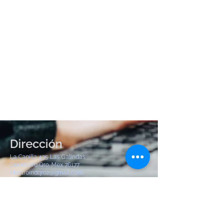
Dirección
La Capilla 435 Las Galindas
Querétaro,Qro. Mex 76177
electroindqro2@gmail.com
Tel:
442 904 8380