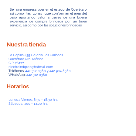
Ser una empresa líder en el estado de Querétaro
así como las zonas que conforman el área del
bajío aportando valor a través de una buena
experiencia de compra brindada por un buen
servicio, así como por las soluciones brindadas.
Nuestra tienda
La Capilla 435 Colonia Las Galindas
Querétaro,Qro. México.
C.P. 76177
electroindqro2@hotmail.com
Teléfonos:
442 312 0380
y
442 904 8380
WhatsApp:
442 312 0380
Horarios
Lunes a Viernes: 8:30 - 18:30 hrs.
Sábados: 9:00 - 14:00 hrs.