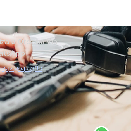
iza u Ordena Vía
atsApp
442 904 8380