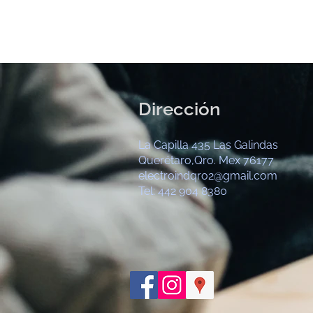
Dirección
La Capilla 435 Las Galindas
Querétaro,Qro. Mex 76177
electroindqro2@gmail.com
Tel: 442 904 8380