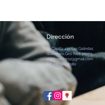
Dirección
La Capilla 435 Las Galindas
Querétaro,Qro. Mex 76177
electroindqro2@gmail.com
Tel: 442 904 8380