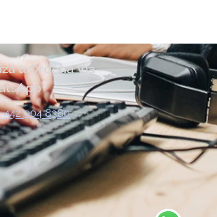
iza u Ordena Vía
atsApp
442 904 8380