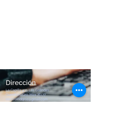
Dirección
La Capilla 435 Las Galindas
Querétaro,Qro. Mex 76177
electroindqro2@gmail.com
Tel:
442 904 8380