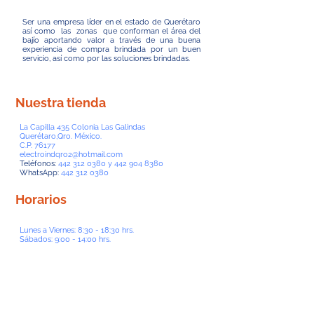
Ser una empresa líder en el estado de Querétaro
así como las zonas que conforman el área del
bajío aportando valor a través de una buena
experiencia de compra brindada por un buen
servicio, así como por las soluciones brindadas.
Nuestra tienda
La Capilla 435 Colonia Las Galindas
Querétaro,Qro. México.
C.P. 76177
electroindqro2@hotmail.com
Teléfonos:
442 312 0380
y
442 904 8380
WhatsApp:
442 312 0380
Horarios
Lunes a Viernes: 8:30 - 18:30 hrs.
Sábados: 9:00 - 14:00 hrs.