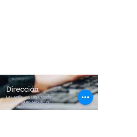
Dirección
La Capilla 435 Las Galindas
Querétaro,Qro. Mex 76177
electroindqro2@gmail.com
Tel:
442 904 8380