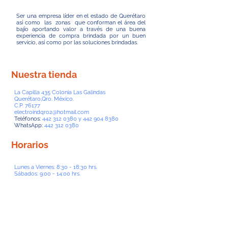
Ser una empresa líder en el estado de Querétaro
así como las zonas que conforman el área del
bajío aportando valor a través de una buena
experiencia de compra brindada por un buen
servicio, así como por las soluciones brindadas.
Nuestra tienda
La Capilla 435 Colonia Las Galindas
Querétaro,Qro. México.
C.P. 76177
electroindqro2@hotmail.com
Teléfonos:
442 312 0380
y
442 904 8380
WhatsApp:
442 312 0380
Horarios
Lunes a Viernes: 8:30 - 18:30 hrs.
Sábados: 9:00 - 14:00 hrs.