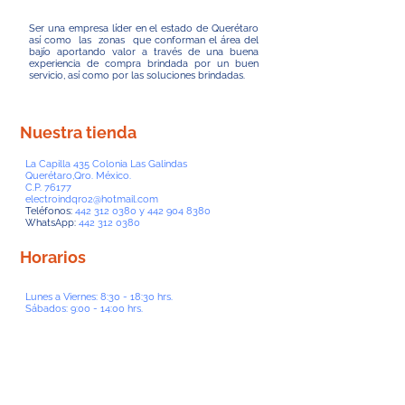
Ser una empresa líder en el estado de Querétaro
así como las zonas que conforman el área del
bajío aportando valor a través de una buena
experiencia de compra brindada por un buen
servicio, así como por las soluciones brindadas.
Nuestra tienda
La Capilla 435 Colonia Las Galindas
Querétaro,Qro. México.
C.P. 76177
electroindqro2@hotmail.com
Teléfonos:
442 312 0380
y
442 904 8380
WhatsApp:
442 312 0380
Horarios
Lunes a Viernes: 8:30 - 18:30 hrs.
Sábados: 9:00 - 14:00 hrs.