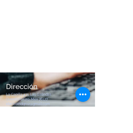
Dirección
La Capilla 435 Las Galindas
Querétaro,Qro. Mex 76177
electroindqro2@gmail.com
Tel:
442 904 8380