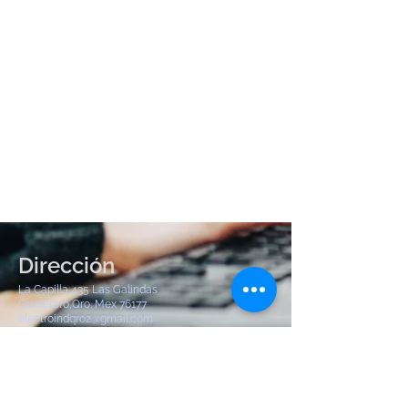
Dirección
La Capilla 435 Las Galindas
Querétaro,Qro. Mex 76177
electroindqro2@gmail.com
Tel:
442 904 8380