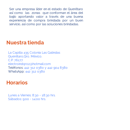
Ser una empresa líder en el estado de Querétaro
así como las zonas que conforman el área del
bajío aportando valor a través de una buena
experiencia de compra brindada por un buen
servicio, así como por las soluciones brindadas.
Nuestra tienda
La Capilla 435 Colonia Las Galindas
Querétaro,Qro. México.
C.P. 76177
electroindqro2@hotmail.com
Teléfonos:
442 312 0380
y
442 904 8380
WhatsApp:
442 312 0380
Horarios
Lunes a Viernes: 8:30 - 18:30 hrs.
Sábados: 9:00 - 14:00 hrs.