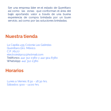
Ser una empresa líder en el estado de Querétaro
así como las zonas que conforman el área del
bajío aportando valor a través de una buena
experiencia de compra brindada por un buen
servicio, así como por las soluciones brindadas.
Nuestra tienda
La Capilla 435 Colonia Las Galindas
Querétaro,Qro. México.
C.P. 76177
electroindqro2@hotmail.com
Teléfonos:
442 312 0380
y
442 904 8380
WhatsApp:
442 312 0380
Horarios
Lunes a Viernes: 8:30 - 18:30 hrs.
Sábados: 9:00 - 14:00 hrs.