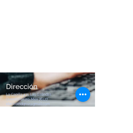
Dirección
La Capilla 435 Las Galindas
Querétaro,Qro. Mex 76177
electroindqro2@gmail.com
Tel:
442 904 8380