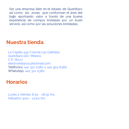
Ser una empresa líder en el estado de Querétaro
así como las zonas que conforman el área del
bajío aportando valor a través de una buena
experiencia de compra brindada por un buen
servicio, así como por las soluciones brindadas.
Nuestra tienda
La Capilla 435 Colonia Las Galindas
Querétaro,Qro. México.
C.P. 76177
electroindqro2@hotmail.com
Teléfonos:
442 312 0380
y
442 904 8380
WhatsApp:
442 312 0380
Horarios
Lunes a Viernes: 8:30 - 18:30 hrs.
Sábados: 9:00 - 14:00 hrs.