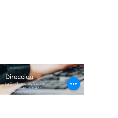
Dirección
La Capilla 435 Las Galindas
Querétaro,Qro. Mex 76177
electroindqro2@gmail.com
Tel:
442 904 8380