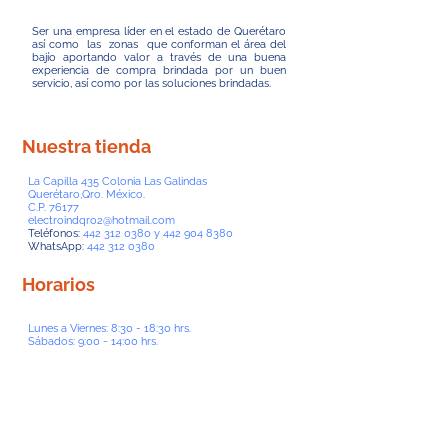
Ser una empresa líder en el estado de Querétaro
así como las zonas que conforman el área del
bajío aportando valor a través de una buena
experiencia de compra brindada por un buen
servicio, así como por las soluciones brindadas.
Nuestra tienda
La Capilla 435 Colonia Las Galindas
Querétaro,Qro. México.
C.P. 76177
electroindqro2@hotmail.com
Teléfonos:
442 312 0380
y
442 904 8380
WhatsApp:
442 312 0380
Horarios
Lunes a Viernes: 8:30 - 18:30 hrs.
Sábados: 9:00 - 14:00 hrs.