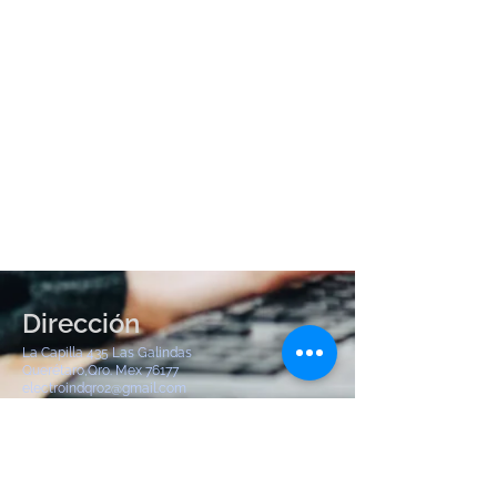
Dirección
La Capilla 435 Las Galindas
Querétaro,Qro. Mex 76177
electroindqro2@gmail.com
Tel:
442 904 8380