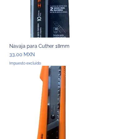
Navaja para Cuther 18mm
Precio
33,00 MXN
Impuesto excluido