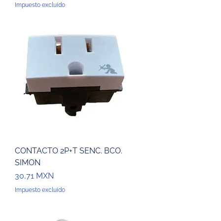
Impuesto excluido
CONTACTO 2P+T SENC. BCO.
SIMON
Precio
30,71 MXN
Impuesto excluido